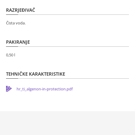
RAZRJEĐIVAČ
Čista voda.
PAKIRANJE
0,50 l
TEHNIČKE KARAKTERISTIKE
hr_ti_algenon-in-protection.pdf