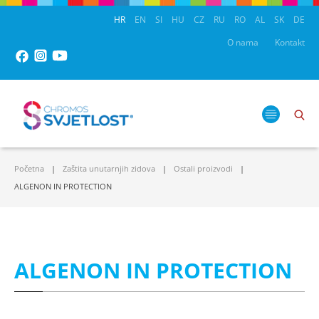
HR
EN
SI
HU
CZ
RU
RO
AL
SK
DE
O nama
Kontakt
Početna
Zaštita unutarnjih zidova
Ostali proizvodi
ALGENON IN PROTECTION
ALGENON IN PROTECTION