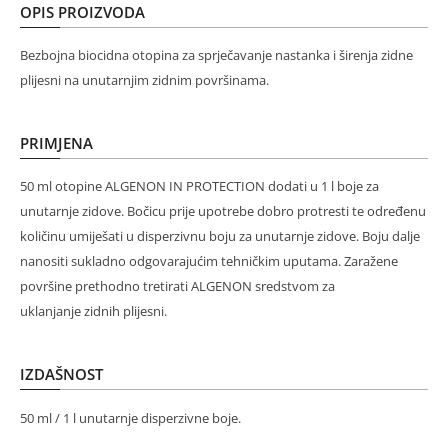
OPIS PROIZVODA
Bezbojna biocidna otopina za sprječavanje nastanka i širenja zidne
plijesni na unutarnjim zidnim površinama.
PRIMJENA
50 ml otopine ALGENON IN PROTECTION dodati u 1 l boje za
unutarnje zidove. Bočicu prije upotrebe dobro protresti te određenu
količinu umiješati u disperzivnu boju za unutarnje zidove. Boju dalje
nanositi sukladno odgovarajućim tehničkim uputama. Zaražene
površine prethodno tretirati ALGENON sredstvom za
uklanjanje zidnih plijesni.
IZDAŠNOST
50 ml / 1 l unutarnje disperzivne boje.