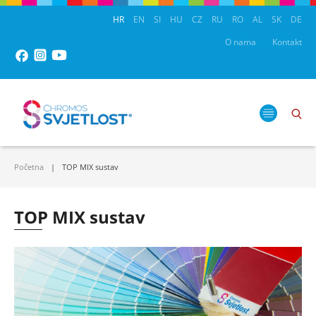
HR
EN
SI
HU
CZ
RU
RO
AL
SK
DE
O nama
Kontakt
Početna
TOP MIX sustav
TOP MIX sustav