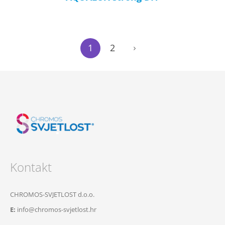
1
2
Kontakt
CHROMOS-SVJETLOST d.o.o.
E:
info@chromos-svjetlost.hr