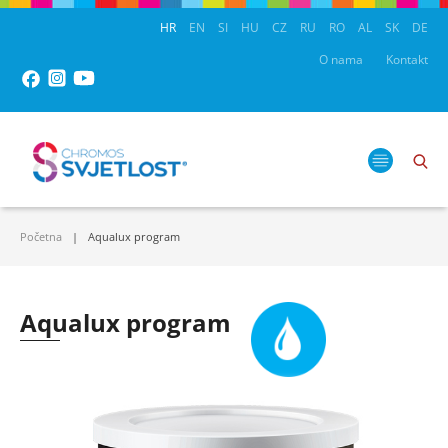
HR
EN
SI
HU
CZ
RU
RO
AL
SK
DE
O nama
Kontakt
Početna
Aqualux program
Aqualux program