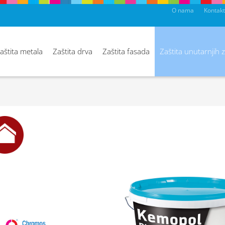
O nama
Kontakt
aštita metala
Zaštita drva
Zaštita fasada
Zaštita unutarnjih 