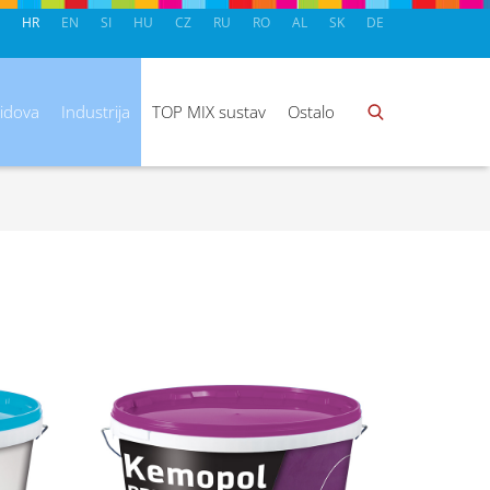
HR
EN
SI
HU
CZ
RU
RO
AL
SK
DE
zidova
Industrija
TOP MIX sustav
Ostalo