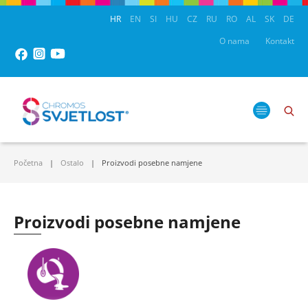
HR
EN
SI
HU
CZ
RU
RO
AL
SK
DE
O nama
Kontakt
Početna
Ostalo
Proizvodi posebne namjene
Proizvodi posebne namjene